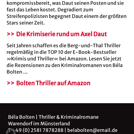
kompromissbereit, was Daut seinen Posten und sie
fast das Leben kostet. Degradiert zum
Streifenpolizisten begegnet Daut einem der größten
Stars seiner Zeit.
>> Die Krimiserie rund um Axel Daut
Seit Jahren schaffen es die Berg-und-Thal Thriller
regelmäßig in die TOP 10 der E-Book-Bestseller
»Krimis und Thriller« bei Amazon. Lesen Sie jetzt
die Rezensionen zu den Kriminalromanen von Béla
Bolten …
>> Bolten Thriller auf Amazon
Béla Bolten | Thriller & Kriminalromane
Warendorf im Münsterland
T +49 (0) 2581 7878288 |
belabolten@email.de