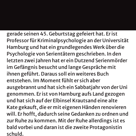
Béla Bolten verrät erste Details zu seiner neuen
Thriller-Reihe. Da ist zum einen
Simon Wagner
, der
gerade seinen 45. Geburtstag gefeiert hat. Er ist
Professor für Kriminalpsychologie an der Universität
Hamburg und hat ein grundlegendes Werk über die
Psychologie von Serientätern geschrieben. In den
letzten zwei Jahren hat er ein Dutzend Serienmörder
im Gefängnis besucht und lange Gespräche mit
ihnen geführt. Daraus soll ein weiteres Buch
entstehen. Im Moment fühlt er sich aber
ausgebrannt und hat sich ein Sabbatjahr von der Uni
genommen. Er ist von Hamburg aufs Land gezogen
und hat sich auf der Elbinsel Krautsand eine alte
Kate gekauft, die er mit eigenen Händen renovieren
will. Er hofft, dadurch seine Gedanken zu ordnen und
zur Ruhe zu kommen. Mit der Ruhe allerdings ist es
bald vorbei und daran ist die zweite Protagonistin
schuld.